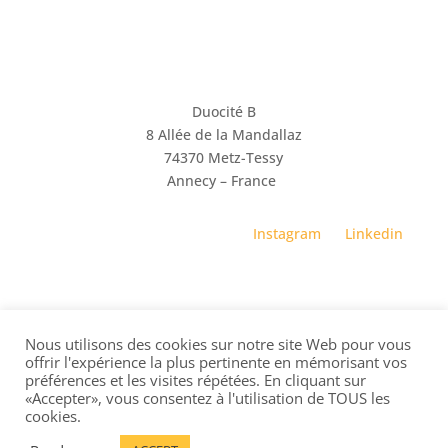
Duocité B
8 Allée de la Mandallaz
74370 Metz-Tessy
Annecy – France
Instagram
Linkedin
© 2026 B-AD Agency. Tous droits réservés.
Mentions
légales
•
Politique de confidentialité
•
Cookies
Nous utilisons des cookies sur notre site Web pour vous
offrir l'expérience la plus pertinente en mémorisant vos
Si vous lisez ceci, envoyez-nous votre meilleur gif à
préférences et les visites répétées. En cliquant sur
gif@b-ad.fr
«Accepter», vous consentez à l'utilisation de TOUS les
cookies.