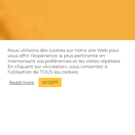
Duocité B
8 Allée de la Mandallaz
74370 Metz-Tessy
Annecy – France
Instagram
Linkedin
Nous utilisons des cookies sur notre site Web pour
vous offrir l'expérience la plus pertinente en
mémorisant vos préférences et les visites répétées.
© 2026 B-AD Agency. All rights reserved.
Legal Notice
•
En cliquant sur «Accepter», vous consentez à
Privacy Policy
•
Cookies
l'utilisation de TOUS les cookies.
If you are reading this, send your favorite gif to
Read more
ACCEPT
gif@b-ad.fr