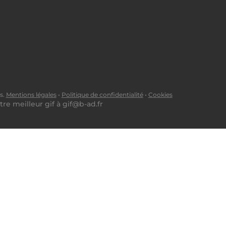
s.
Mentions légales
•
Politique de confidentialité
•
Cookies
tre meilleur gif à
gif@b-ad.fr