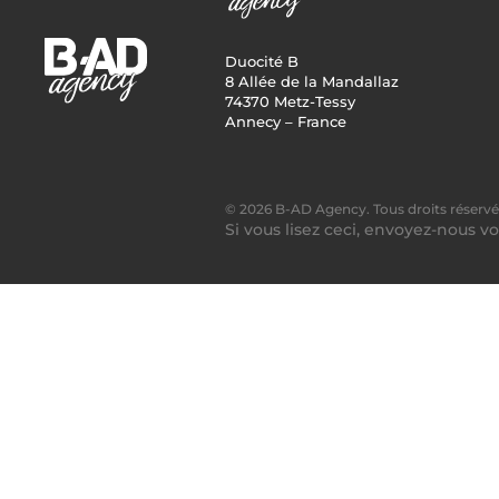
Duocité B
8 Allée de la Mandallaz
74370 Metz-Tessy
Annecy – France
© 2026 B-AD Agency. Tous droits réservé
Si vous lisez ceci, envoyez-nous vo