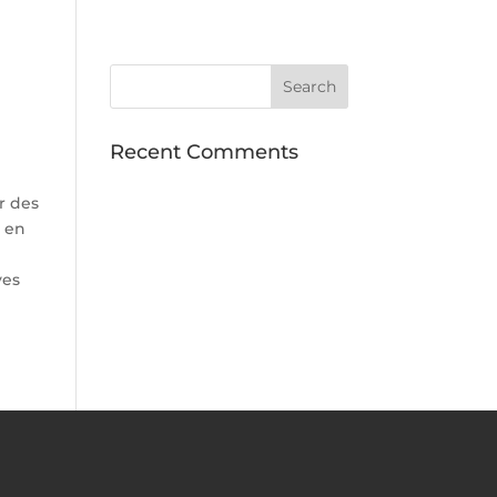
Recent Comments
ur des
e en
e
ves